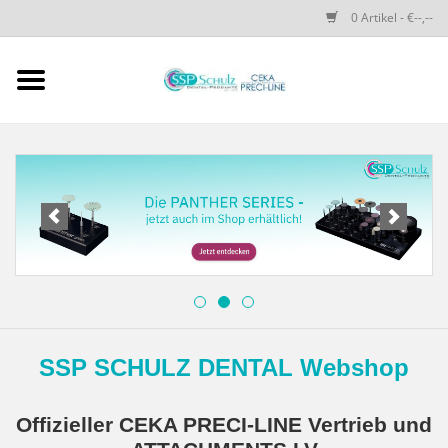
0 Artikel - €--,--
Startseite
SSP SCHULZ Dental-
Produkte
PRECI-LINE-SYSTEMS
CEKA-ATTACHMENTS
DRUCKKNÖPFE
SSP SCHULZ DENTAL Webshop
SPEZIALITÄTEN
Offizieller CEKA PRECI-LINE Vertrieb und