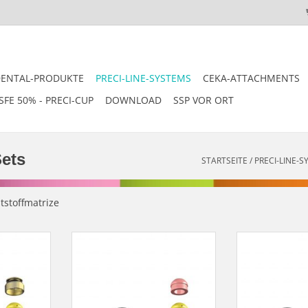
DENTAL-PRODUKTE
PRECI-LINE-SYSTEMS
CEKA-ATTACHMENTS
SFE 50% - PRECI-CUP
DOWNLOAD
SSP VOR ORT
ets
STARTSEITE
/
PRECI-LINE-
tstoffmatrize
izengehäuse
PRECI CLIX AP - Dublierhilfsteil für
PRECI CLIX 
ieren,
Modellgussprothesen,
Matrizeng
m Gießen -
Kunststoffpatrize zum Gießen -
Einpolymerisie
1
ArtNr. 1252
Angießen an EM
SF-4
NZUFÜGEN
ZUM WARENKORB HINZUFÜGEN