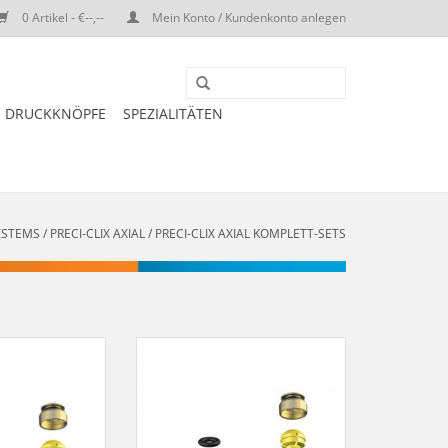
0 Artikel - €--,--
Mein Konto / Kundenkonto anlegen
DRUCKKNÖPFE
SPEZIALITÄTEN
SYSTEMS
/
PRECI-CLIX AXIAL
/
PRECI-CLIX AXIAL KOMPLETT-SETS
CC / LV SFE -
PRECI-CLIX CV / LV SFE -
ehäuse zum
Matrizengehäuse zum
ren, Patrize zum
Einpolymerisieren,
 - ArtNr. 1256 /
ausschraubbare Patrize mit
04-54
Basisring zum Angießen an EM -
ArtNr. 1261 / SF-404-05