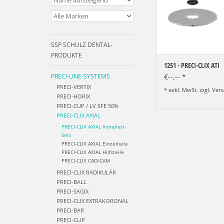
SSP SCHULZ DENTAL-
PRODUKTE
1251 - PRECI-CLIX ATI
PRECI-LINE-SYSTEMS
€--,-- *
PRECI-VERTIX
* exkl. MwSt. zzgl.
Vers
PRECI-HORIX
PRECI-CUP / LV SFE 50%
PRECI-CLIX AXIAL
PRECI-CLIX AXIAL Komplett-
Sets
PRECI-CLIX AXIAL Einzelteile
PRECI-CLIX AXIAL Hilfsteile
PRECI-CLIX CAD/CAM
PRECI-CLIX RADIKULÄR
PRECI-BALL
PRECI-SAGIX
PRECI-CLIX EXTRAKORONAL
PRECI-BAR
PRECI-CLIP