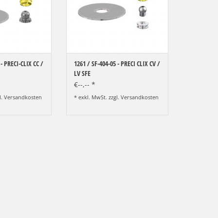
RB HINZUFÜGEN
ZUM WARENKORB HINZUFÜGEN
 - PRECI-CLIX CC /
1261 / SF-404-05 - PRECI CLIX CV /
LV SFE
€--,-- *
l.
Versandkosten
* exkl. MwSt. zzgl.
Versandkosten