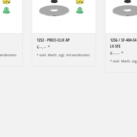
ZUM WARENKO
1252 - PRECI-CLIX AP
1256 / SF-404-54
LV SFE
€--,-- *
€--,-- *
andkosten
* exkl. MwSt. zzgl.
Versandkosten
* exkl. MwSt. zzg