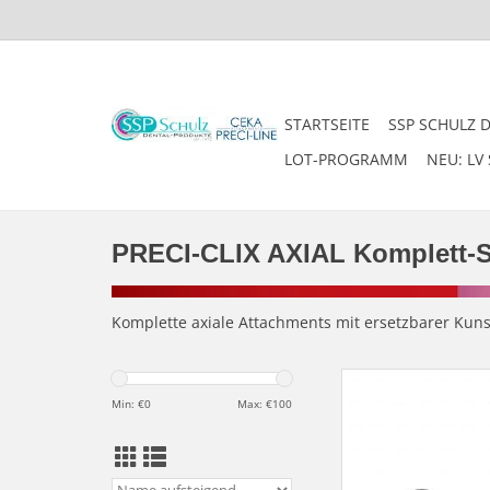
STARTSEITE
SSP SCHULZ 
LOT-PROGRAMM
NEU: LV 
PRECI-CLIX AXIAL Komplett-S
Komplette axiale Attachments mit ersetzbarer Kuns
PRECI-CLIX ATI - Matr
zum Einpolymeris
Min: €
0
Max: €
100
Kunststoffpatrize zu
ArtNr. 125
ZUM WARENKORB HI