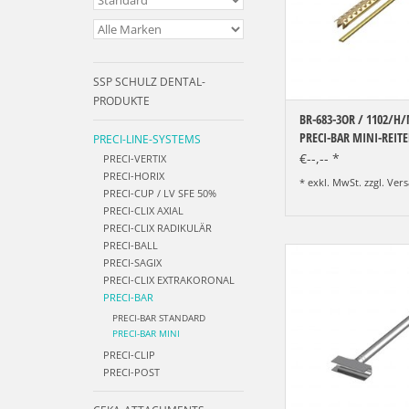
SSP SCHULZ DENTAL-
PRODUKTE
BR-683-3OR / 1102/H
PRECI-BAR MINI-REITE
PRECI-LINE-SYSTEMS
€--,-- *
PRECI-VERTIX
PRECI-HORIX
* exkl. MwSt. zzgl.
Vers
PRECI-CUP / LV SFE 50%
PRECI-CLIX AXIAL
PRECI-CLIX RADIKULÄR
PRECI-BALL
PRECI-BAR - MINI Paral
PRECI-SAGIX
ArtNr. 1102
PRECI-CLIX EXTRAKORONAL
PRECI-BAR
ZUM WARENKORB HI
PRECI-BAR STANDARD
PRECI-BAR MINI
PRECI-CLIP
PRECI-POST