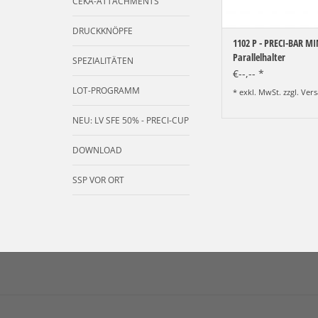
CEKA-ATTACHMENTS
DRUCKKNÖPFE
1102 P - PRECI-BAR MI
Parallelhalter
SPEZIALITÄTEN
€--,-- *
LOT-PROGRAMM
* exkl. MwSt. zzgl.
Vers
NEU: LV SFE 50% - PRECI-CUP
DOWNLOAD
SSP VOR ORT