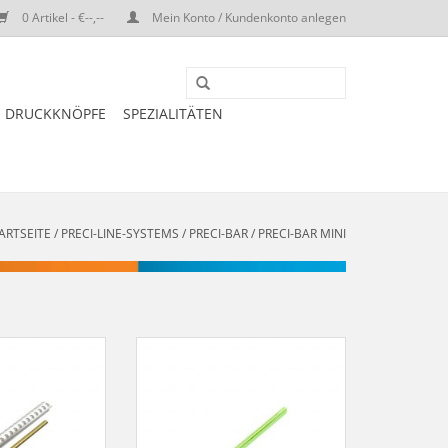
0 Artikel - €--,--
Mein Konto / Kundenkonto anlegen
DRUCKKNÖPFE
SPEZIALITÄTEN
ARTSEITE
/
PRECI-LINE-SYSTEMS
/
PRECI-BAR
/
PRECI-BAR MINI
INI-REITER mit
PRECI-BAR - MINI-STEG oval,
Legierung - ArtNr.
Kunststoff - ArtNr. 1012/B
H/MR/IN
ZUM WARENKORB HINZUFÜGEN
RB HINZUFÜGEN