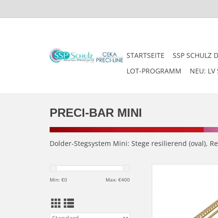
STARTSEITE
SSP SCHULZ 
LOT-PROGRAMM
NEU: LV 
PRECI-BAR MINI
Dolder-Stegsystem Mini: Stege resilierend (oval), R
PRECI-BAR / LV BAR - 
mit Retention, Orax-L
Min: €
0
Max: €
400
ArtNr. BR-683-
1102/H/MR/
ZUM WARENKORB HI