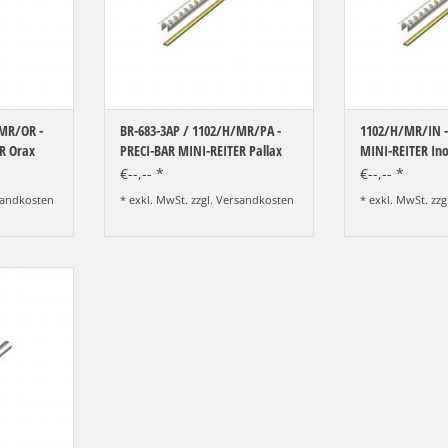
/MR/OR -
BR-683-3AP / 1102/H/MR/PA -
1102/H/MR/IN -
R Orax
PRECI-BAR MINI-REITER Pallax
MINI-REITER In
€--,-- *
€--,-- *
andkosten
* exkl. MwSt. zzgl.
Versandkosten
* exkl. MwSt. zzg
lelhalter -
 P
NZUFÜGEN