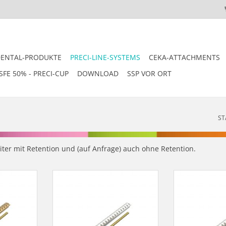
DENTAL-PRODUKTE
PRECI-LINE-SYSTEMS
CEKA-ATTACHMENTS
SFE 50% - PRECI-CUP
DOWNLOAD
SSP VOR ORT
ST
eiter mit Retention und (auf Anfrage) auch ohne Retention.
MINI-REITER
PRECI-BAR / LV BAR - MINI-REITER
PRECI-BAR - M
egierung -
mit Retention, Pallax - ArtNr. BR-
Retention, Inox-
3OR /
683-3AP / 1102/H/MR/PA (50 mm)
1102/
OR
ZUM WARENKORB HINZUFÜGEN
ZUM WARENKO
NZUFÜGEN