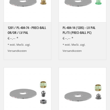
LOT-PROGRAMM
NEU: LV SFE 50% - PRECI-
CUP
1201 / PL-404-74 - PRECI-BALL
PL-404-14 (1205) - LV PAL
OR/OR / LV PAL
PL/TI (PRECI-BALL PC)
DOWNLOAD
€--,-- *
€--,-- *
* exkl. MwSt. zzgl.
* exkl. MwSt. zzgl.
SSP vor Ort
Versandkosten
Versandkosten