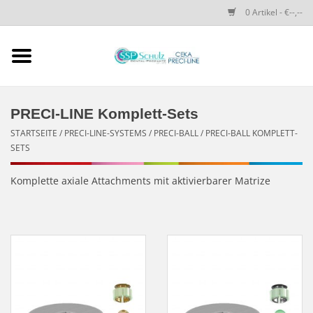
0 Artikel - €--,--
Startseite
SSP SCHULZ Dental-
PRECI-LINE Komplett-Sets
Produkte
STARTSEITE
/
PRECI-LINE-SYSTEMS
/
PRECI-BALL
/
PRECI-BALL KOMPLETT-
SETS
PRECI-LINE-SYSTEMS
Komplette axiale Attachments mit aktivierbarer Matrize
CEKA-ATTACHMENTS
DRUCKKNÖPFE
SPEZIALITÄTEN