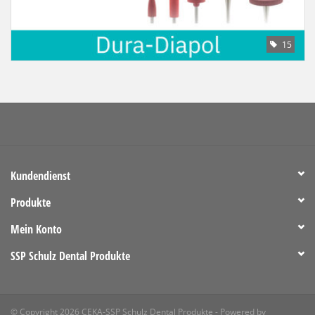
LOT-PROGRAMM
15
NEU: LV SFE 50% - PRECI-
CUP
DOWNLOAD
SSP vor Ort
Kundendienst
Produkte
Mein Konto
SSP Schulz Dental Produkte
© Copyright 2026 CEKA-SSP Schulz Dental Produkte - Powered by