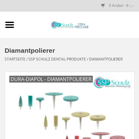
0 Artikel - €--,--
Startseite
SSP SCHULZ Dental-
Diamantpolierer
Produkte
STARTSEITE
/
SSP SCHULZ DENTAL-PRODUKTE
/
DIAMANTPOLIERER
PRECI-LINE-SYSTEMS
DURA-DIAPOL - DIAMANTPOLIERER
CEKA-ATTACHMENTS
DRUCKKNÖPFE
SPEZIALITÄTEN