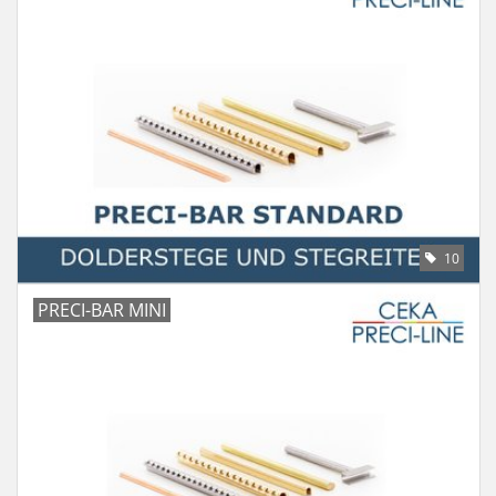
LOT-PROGRAMM
NEU: LV SFE 50% - PRECI-
CUP
DOWNLOAD
SSP vor Ort
10
PRECI-BAR MINI