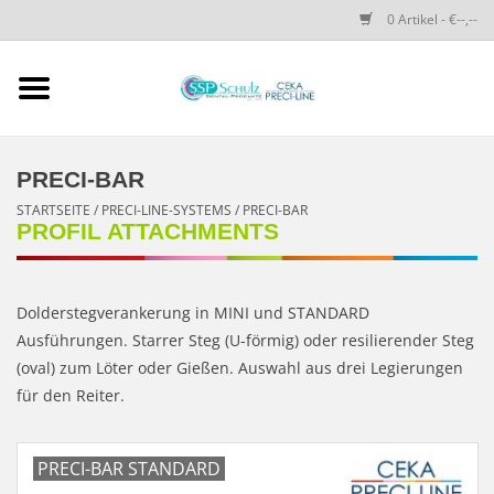
0 Artikel - €--,--
Startseite
SSP SCHULZ Dental-
PRECI-BAR
Produkte
STARTSEITE
/
PRECI-LINE-SYSTEMS
/
PRECI-BAR
PROFIL ATTACHMENTS
PRECI-LINE-SYSTEMS
Dolderstegverankerung in MINI und STANDARD
CEKA-ATTACHMENTS
Ausführungen. Starrer Steg (U-förmig) oder resilierender Steg
(oval) zum Löter oder Gießen. Auswahl aus drei Legierungen
DRUCKKNÖPFE
für den Reiter.
SPEZIALITÄTEN
PRECI-BAR STANDARD