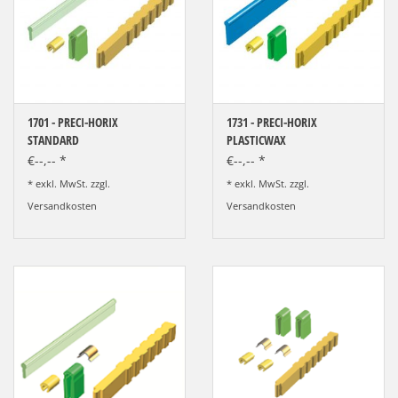
LOT-PROGRAMM
NEU: LV SFE 50% - PRECI-
CUP
1701 - PRECI-HORIX
1731 - PRECI-HORIX
DOWNLOAD
STANDARD
PLASTICWAX
€--,-- *
€--,-- *
SSP vor Ort
* exkl. MwSt. zzgl.
* exkl. MwSt. zzgl.
Versandkosten
Versandkosten