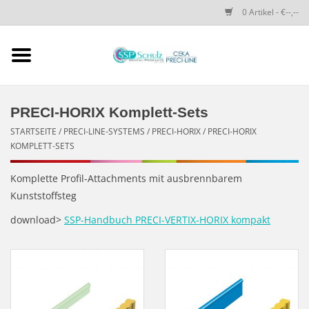
0 Artikel - €--,--
Startseite
SSP SCHULZ Dental-
PRECI-HORIX Komplett-Sets
Produkte
STARTSEITE
/
PRECI-LINE-SYSTEMS
/
PRECI-HORIX
/
PRECI-HORIX
KOMPLETT-SETS
PRECI-LINE-SYSTEMS
Komplette Profil-Attachments mit ausbrennbarem
Kunststoffsteg
CEKA-ATTACHMENTS
download>
SSP-Handbuch PRECI-VERTIX-HORIX kompakt
DRUCKKNÖPFE
SPEZIALITÄTEN