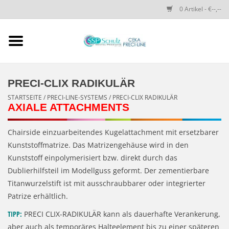
0 Artikel - €--,--
Startseite
SSP SCHULZ Dental-
PRECI-CLIX RADIKULÄR
Produkte
STARTSEITE
/
PRECI-LINE-SYSTEMS
/
PRECI-CLIX RADIKULÄR
AXIALE ATTACHMENTS
PRECI-LINE-SYSTEMS
Chairside einzuarbeitendes Kugelattachment mit ersetzbarer
Kunststoffmatrize. Das Matrizengehäuse wird in den
CEKA-ATTACHMENTS
Kunststoff einpolymerisiert bzw. direkt durch das
Dublierhilfsteil im Modellguss geformt. Der zementierbare
DRUCKKNÖPFE
Titanwurzelstift ist mit ausschraubbarer oder integrierter
Patrize erhältlich.
SPEZIALITÄTEN
TIPP:
PRECI CLIX-RADIKULÄR kann als dauerhafte Verankerung,
aber auch als temporäres Halteelement bis zu einer späteren