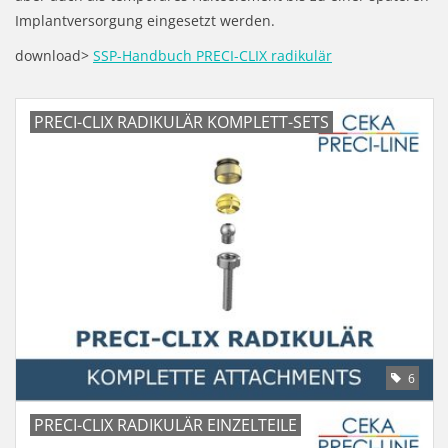
LOT-PROGRAMM
Implantversorgung eingesetzt werden.
download>
SSP-Handbuch PRECI-CLIX radikulär
NEU: LV SFE 50% - PRECI-
CUP
PRECI-CLIX RADIKULÄR KOMPLETT-SETS
DOWNLOAD
SSP vor Ort
6
PRECI-CLIX RADIKULÄR EINZELTEILE