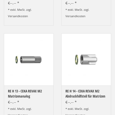
Reparaturen
€--,-- *
€--,-- *
* exkl. MwSt. zzgl.
* exkl. MwSt. zzgl.
Versandkosten
Versandkosten
RE H 13 - CEKA REVAX M2
RE H 14 - CEKA REVAX M2
Matrizenanalog
Abdruckhilfsteil für Matrizen
€--,-- *
€--,-- *
* exkl. MwSt. zzgl.
* exkl. MwSt. zzgl.