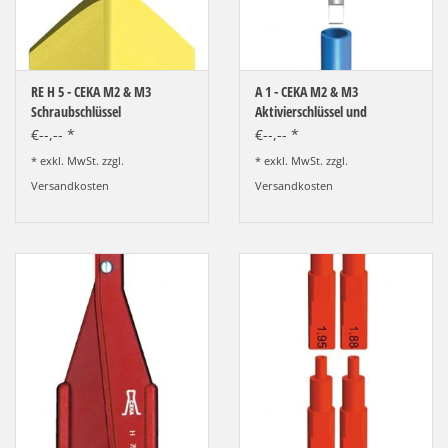
LOT-PROGRAMM
NEU: LV SFE 50% - PRECI-
CUP
RE H 5 - CEKA M2 & M3
A 1 - CEKA M2 & M3
Schraubschlüssel
Aktivierschlüssel und
Schraubenzieher
€--,-- *
€--,-- *
DOWNLOAD
* exkl. MwSt. zzgl.
* exkl. MwSt. zzgl.
Versandkosten
Versandkosten
SSP vor Ort