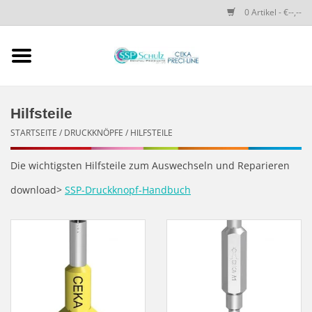
0 Artikel - €--,--
Startseite
SSP SCHULZ Dental-
Hilfsteile
Produkte
STARTSEITE
/
DRUCKKNÖPFE
/
HILFSTEILE
PRECI-LINE-SYSTEMS
Die wichtigsten Hilfsteile zum Auswechseln und Reparieren
download>
SSP-Druckknopf-Handbuch
CEKA-ATTACHMENTS
DRUCKKNÖPFE
SPEZIALITÄTEN