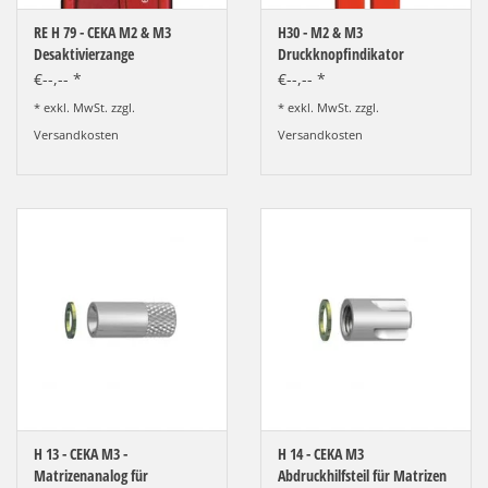
RE H 79 - CEKA M2 & M3
H30 - M2 & M3
Desaktivierzange
Druckknopfindikator
€--,-- *
€--,-- *
* exkl. MwSt. zzgl.
* exkl. MwSt. zzgl.
Versandkosten
Versandkosten
H 13 - CEKA M3 -
H 14 - CEKA M3
Matrizenanalog für
Abdruckhilfsteil für Matrizen