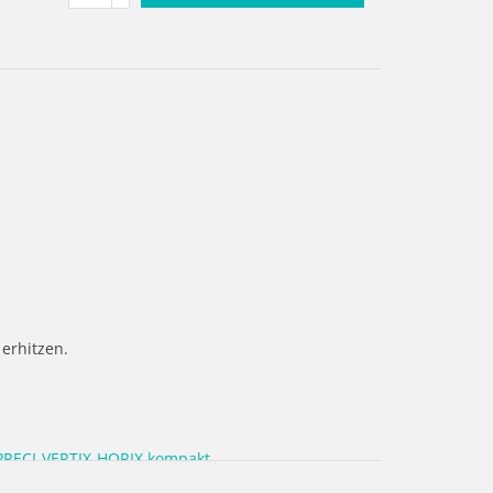
erhitzen.
RECI-VERTIX-HORIX kompakt
al.de/download/digitale-bibliotheken/