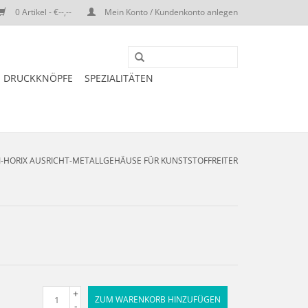
0 Artikel - €--,--
Mein Konto / Kundenkonto anlegen
DRUCKKNÖPFE
SPEZIALITÄTEN
ECI-HORIX AUSRICHT-METALLGEHÄUSE FÜR KUNSTSTOFFREITER
+
ZUM WARENKORB HINZUFÜGEN
-