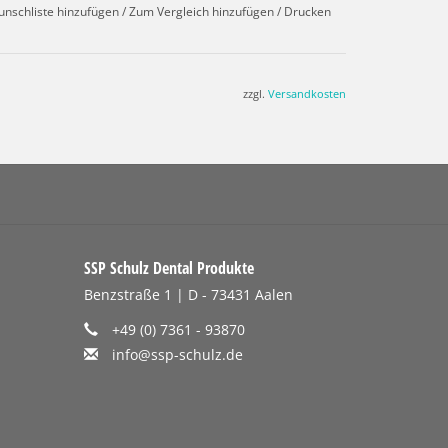
unschliste hinzufügen
/
Zum Vergleich hinzufügen
/
Drucken
zzgl.
Versandkosten
SSP Schulz Dental Produkte
Benzstraße 1 | D - 73431 Aalen
+49 (0) 7361 - 93870
info@ssp-schulz.de