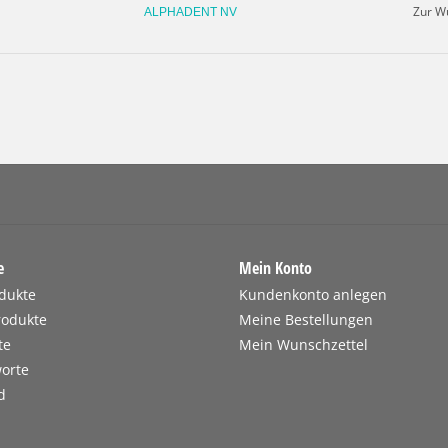
Zur W
ALPHADENT NV
Materialspezifikationen>
Legierungstabelle
e
Mein Konto
odukte
Kundenkonto anlegen
rodukte
Meine Bestellungen
te
Mein Wunschzettel
orte
d