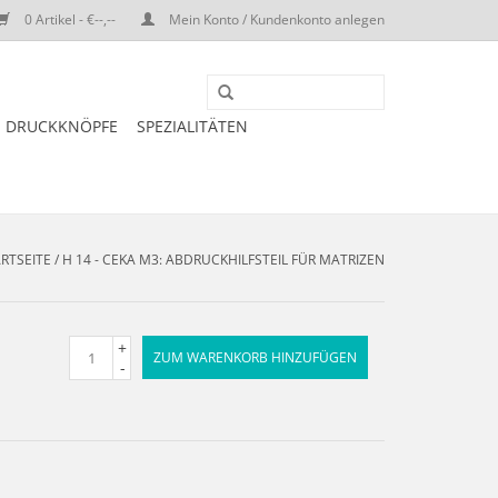
0 Artikel - €--,--
Mein Konto / Kundenkonto anlegen
DRUCKKNÖPFE
SPEZIALITÄTEN
RTSEITE
/
H 14 - CEKA M3: ABDRUCKHILFSTEIL FÜR MATRIZEN
+
ZUM WARENKORB HINZUFÜGEN
-