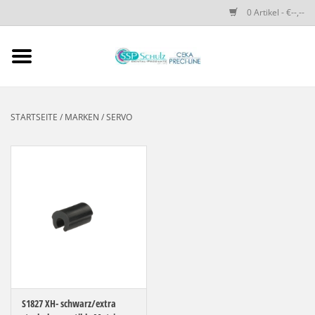
0 Artikel - €--,--
Startseite
SSP SCHULZ Dental-
STARTSEITE
/
MARKEN
/
SERVO
Produkte
PRECI-LINE-SYSTEMS
CEKA-ATTACHMENTS
DRUCKKNÖPFE
SPEZIALITÄTEN
S1827 XH- schwarz/extra