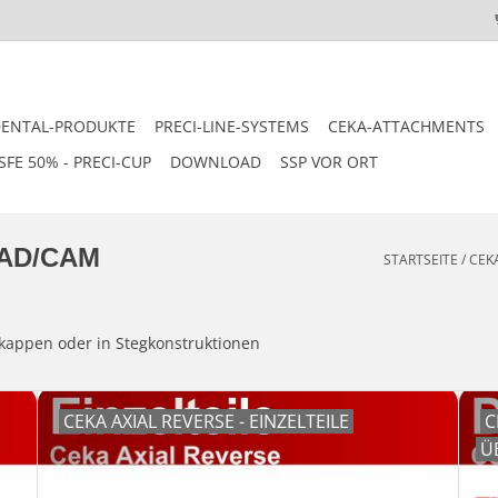
DENTAL-PRODUKTE
PRECI-LINE-SYSTEMS
CEKA-ATTACHMENTS
SFE 50% - PRECI-CUP
DOWNLOAD
SSP VOR ORT
CAD/CAM
STARTSEITE
/
CEK
lkappen oder in Stegkonstruktionen
CEKA AXIAL REVERSE - EINZELTEILE
C
Ü