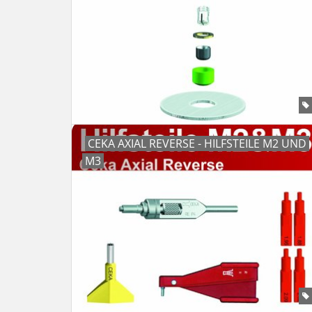
CEKA AXIAL REVERSE - HILFSTEILE M2 UND
M3