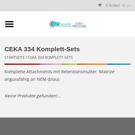
0 Artikel - €--,--
Startseite
SSP SCHULZ Dental-
CEKA 334 Komplett-Sets
Produkte
STARTSEITE
/
CEKA 334 KOMPLETT-SETS
PRECI-LINE-SYSTEMS
Komplette Attachments mit Retentionsmutter. Matrize
angussfähig an NEM (blau).
CEKA-ATTACHMENTS
Keine Produkte gefunden!...
DRUCKKNÖPFE
SPEZIALITÄTEN