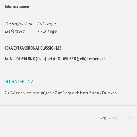
Informationen
Verfügbarkeit:
Auf Lager
Lieferzeit:
1 - 3 Tage
CEKA EXTRAKORONAL CLASSIC - M3
ArtNr.
OL 694 RNX (blau)
jetzt: OL 694 RPR (gelb)
resilierend
ArtNr.
OL 724 RNX (blau)
jetzt: OL 724 RPR (gelb) starr
Matrize zum Angießen an alle Legierungen (NEM und EM),
ALPHADENT NV
Retentionsteil zum Einkleben mit CEKA SITE.
Zur Wunschliste hinzufügen
/
Zum Vergleich hinzufügen
/
Drucken
2 Attachments in einem Stegproﬁl.
Resilierend: H 3,55 mm - ø 4,3 mm
zzgl.
Versandkosten
Starr: H 3,25 mm - ø 4,3 mm