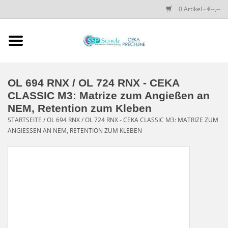
0 Artikel - €--,--
Startseite
SSP SCHULZ Dental-
OL 694 RNX / OL 724 RNX - CEKA
Produkte
CLASSIC M3: Matrize zum Angießen an
NEM, Retention zum Kleben
PRECI-LINE-SYSTEMS
STARTSEITE
/
OL 694 RNX / OL 724 RNX - CEKA CLASSIC M3: MATRIZE ZUM
ANGIESSEN AN NEM, RETENTION ZUM KLEBEN
CEKA-ATTACHMENTS
DRUCKKNÖPFE
SPEZIALITÄTEN