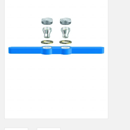
LOT-PROGRAMM
NEU: LV SFE 50% - PRECI-
CUP
DOWNLOAD
SSP vor Ort