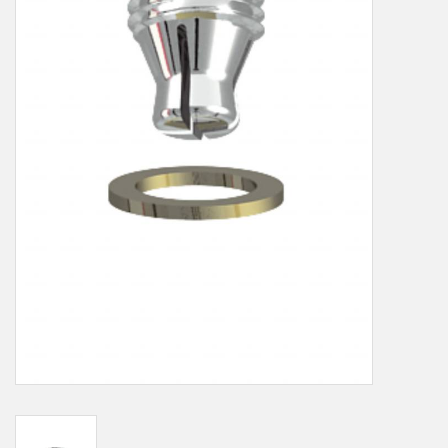
LOT-PROGRAMM
NEU: LV SFE 50% - PRECI-
CUP
DOWNLOAD
SSP vor Ort