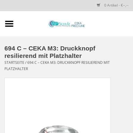
0 Artikel - €--,--
Startseite
SSP SCHULZ Dental-
694 C – CEKA M3: Druckknopf
Produkte
resilierend mit Platzhalter
STARTSEITE
/
694 C – CEKA M3: DRUCKKNOPF RESILIEREND MIT
PLATZHALTER
PRECI-LINE-SYSTEMS
CEKA-ATTACHMENTS
DRUCKKNÖPFE
SPEZIALITÄTEN