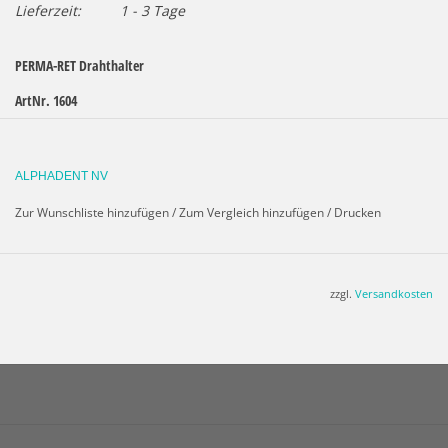
Lieferzeit:
1 - 3 Tage
PERMA-RET Drahthalter
ArtNr. 1604
1 Stück
Nur zur Verwendung im Labor.
ALPHADENT NV
Ausführliche Informationen>
PERMA-RET-Prospekt
Zur Wunschliste hinzufügen
/
Zum Vergleich hinzufügen
/
Drucken
zzgl.
Versandkosten