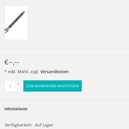
LOT-PROGRAMM
NEU: LV SFE 50% - PRECI-
CUP
DOWNLOAD
SSP vor Ort
€--,--
* exkl. MwSt. zzgl.
Versandkosten
+
ZUM WARENKORB HINZUFÜGEN
-
Informationen
Verfügbarkeit:
Auf Lager