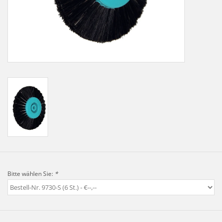
LOT-PROGRAMM
NEU: LV SFE 50% - PRECI-
CUP
DOWNLOAD
SSP vor Ort
Bitte wählen Sie:
*