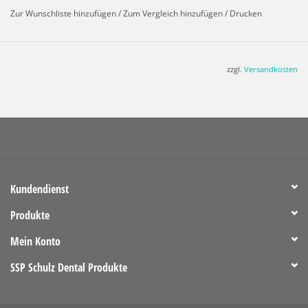
Außendurchmesser
80
Zur Wunschliste hinzufügen
/
Zum Vergleich hinzufügen
/
Drucken
Verpackungseinheiten/Stückzahl: 6 / 12 / 25 / 50
zzgl.
Versandkosten
Kundendienst
Produkte
Mein Konto
SSP Schulz Dental Produkte