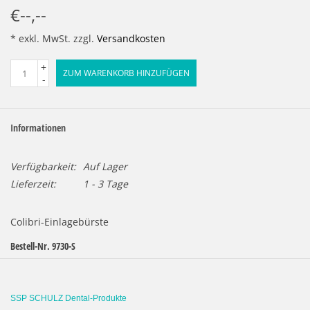
€--,--
* exkl. MwSt. zzgl.
Versandkosten
+
ZUM WARENKORB HINZUFÜGEN
-
Informationen
Verfügbarkeit:
Auf Lager
Lieferzeit:
1 - 3 Tage
Colibri-Einlagebürste
Bestell-Nr. 9730-S
Farbe/Material: schwarz/Chungking mit Leineneinlage
Abmessungen: Anzahl der Reihen
3
| Kerndurchmesser
40
|
SSP SCHULZ Dental-Produkte