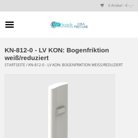
0 Artikel - €--,--
Startseite
SSP SCHULZ Dental-
KN-812-0 - LV KON: Bogenfriktion
Produkte
weiß/reduziert
STARTSEITE
/
KN-812-0 - LV KON: BOGENFRIKTION WEISS/REDUZIERT
PRECI-LINE-SYSTEMS
CEKA-ATTACHMENTS
DRUCKKNÖPFE
SPEZIALITÄTEN