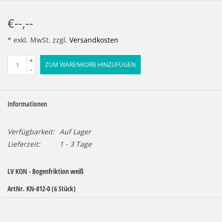
€--,--
* exkl. MwSt. zzgl.
Versandkosten
+
ZUM WARENKORB HINZUFÜGEN
-
Informationen
Verfügbarkeit:
Auf Lager
Lieferzeit:
1 - 3 Tage
LV KON - Bogenfriktion weiß
ArtNr. KN-812-0 (6 Stück)
ArtNr. KN-812-0Z (25 Stück)