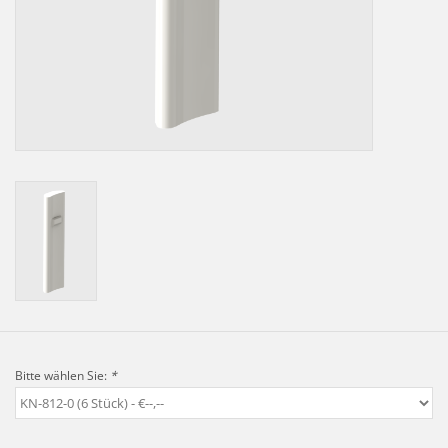
LOT-PROGRAMM
NEU: LV SFE 50% - PRECI-
CUP
DOWNLOAD
SSP vor Ort
Bitte wählen Sie:
*