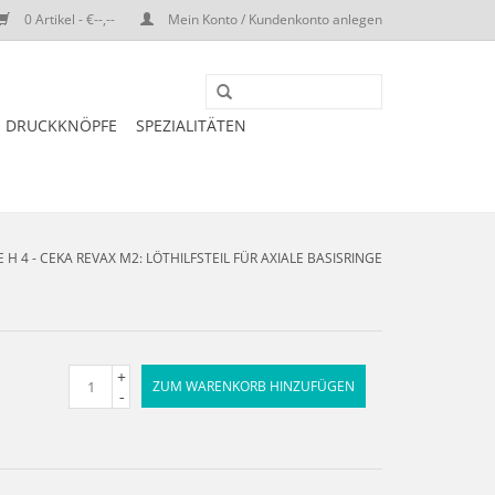
0 Artikel - €--,--
Mein Konto / Kundenkonto anlegen
DRUCKKNÖPFE
SPEZIALITÄTEN
E H 4 - CEKA REVAX M2: LÖTHILFSTEIL FÜR AXIALE BASISRINGE
+
ZUM WARENKORB HINZUFÜGEN
-