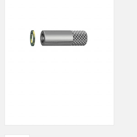
LOT-PROGRAMM
NEU: LV SFE 50% - PRECI-
CUP
DOWNLOAD
SSP vor Ort