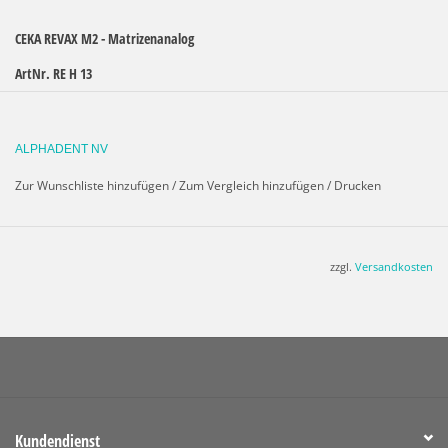
CEKA REVAX M2 - Matrizenanalog
ArtNr. RE H 13
Matrizenanalog für Reparatur und Unterfütterungstechnik.
Nur zur Verwendung im Labor.
ALPHADENT NV
2 Stück + 2 Platzhalter
Zur Wunschliste hinzufügen
/
Zum Vergleich hinzufügen
/
Drucken
zzgl.
Versandkosten
Kundendienst