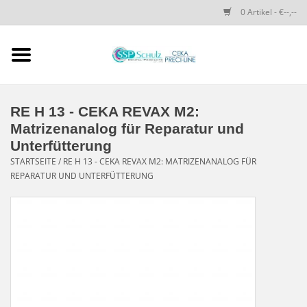
0 Artikel - €--,--
Startseite
SSP SCHULZ Dental-
RE H 13 - CEKA REVAX M2:
Produkte
Matrizenanalog für Reparatur und
Unterfütterung
PRECI-LINE-SYSTEMS
STARTSEITE
/
RE H 13 - CEKA REVAX M2: MATRIZENANALOG FÜR
REPARATUR UND UNTERFÜTTERUNG
CEKA-ATTACHMENTS
DRUCKKNÖPFE
SPEZIALITÄTEN