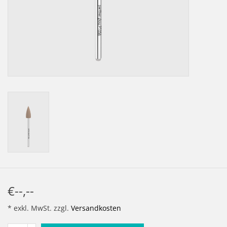
LOT-PROGRAMM
NEU: LV SFE 50% - PRECI-
CUP
DOWNLOAD
SSP vor Ort
€--,--
* exkl. MwSt. zzgl.
Versandkosten