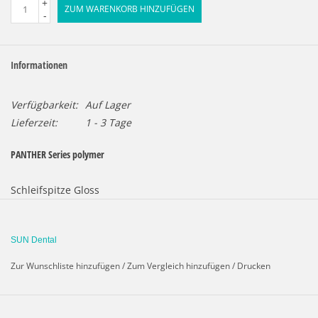
+
ZUM WARENKORB HINZUFÜGEN
-
Informationen
Verfügbarkeit:
Auf Lager
Lieferzeit:
1 - 3 Tage
PANTHER Series polymer
Schleifspitze Gloss
Bestell-Nr. 8401-F
SUN Dental
Panther polymer gloss PT056
Torpedo
Zur Wunschliste hinzufügen
/
Zum Vergleich hinzufügen
/
Drucken
3 St.
ø 5,6 x 13