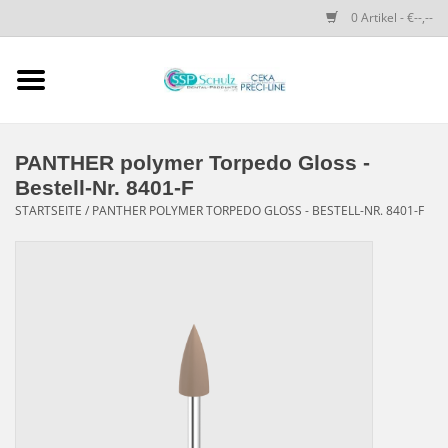
0 Artikel - €--,--
Startseite
SSP SCHULZ Dental-
PANTHER polymer Torpedo Gloss -
Produkte
Bestell-Nr. 8401-F
STARTSEITE
/
PANTHER POLYMER TORPEDO GLOSS - BESTELL-NR. 8401-F
PRECI-LINE-SYSTEMS
CEKA-ATTACHMENTS
DRUCKKNÖPFE
SPEZIALITÄTEN