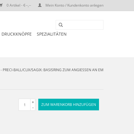
0 Artikel - €--,--
Mein Konto / Kundenkonto anlegen
DRUCKKNÖPFE
SPEZIALITÄTEN
 - PRECI-BALL/CLIX/SAGIX: BASISRING ZUM ANGIESSEN AN EM
+
ZUM WARENKORB HINZUFÜGEN
-