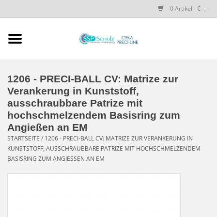
0 Artikel - €--,--
Startseite
SSP SCHULZ Dental-
1206 - PRECI-BALL CV: Matrize zur
Produkte
Verankerung in Kunststoff,
ausschraubbare Patrize mit
PRECI-LINE-SYSTEMS
hochschmelzendem Basisring zum
Angießen an EM
STARTSEITE
/
1206 - PRECI-BALL CV: MATRIZE ZUR VERANKERUNG IN
CEKA-ATTACHMENTS
KUNSTSTOFF, AUSSCHRAUBBARE PATRIZE MIT HOCHSCHMELZENDEM
BASISRING ZUM ANGIESSEN AN EM
DRUCKKNÖPFE
SPEZIALITÄTEN