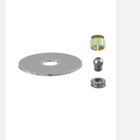
LOT-PROGRAMM
NEU: LV SFE 50% - PRECI-
CUP
DOWNLOAD
SSP vor Ort