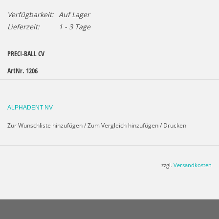
Verfügbarkeit:
Auf Lager
Lieferzeit:
1 - 3 Tage
PRECI-BALL CV
ArtNr. 1206
Goldmatrize zur Verankerung in Kunststoff
Ausschraubbare Titanpatrize (2,2mm) mit
ALPHADENT NV
hochschmelzendem Basisring zum Angießen an
Zur Wunschliste hinzufügen
/
Zum Vergleich hinzufügen
/
Drucken
Edelmetalllegierungen.
H 3,55 mm - 4,35 mm
ø 3,5 mm
zzgl.
Versandkosten
1 Stück
Ausführliche Informationen>
PRECI-BALL-Prospekt