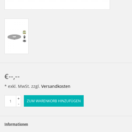
€--,--
* exkl. MwSt. zzgl.
Versandkosten
+
ZUM WARENKORB HINZUFÜGEN
-
Informationen