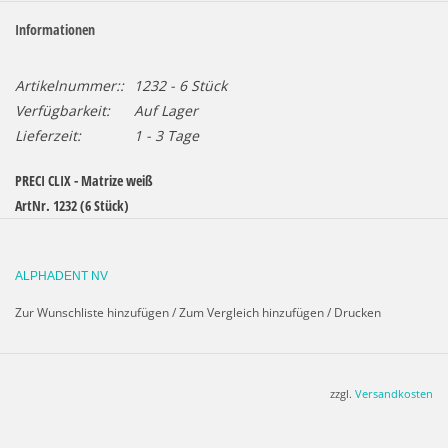
Informationen
Artikelnummer::
1232 - 6 Stück
Verfügbarkeit:
Auf Lager
Lieferzeit:
1 - 3 Tage
PRECI CLIX - Matrize weiß
ArtNr. 1232 (6 Stück)
ArtNr. 1232 B (30 Stück)
ALPHADENT NV
PRECI-CLIX-Matrize - weiß, reduzierte Retention
Polyacetal
Zur Wunschliste hinzufügen
/
Zum Vergleich hinzufügen
/
Drucken
Höhe: 2,65 mm - ø 3,55 mm
Ausführliche Informationen>
PRECI-CLIX AXIAL-Prospekt
zzgl.
Versandkosten
Ausführliche Informationen>
SSP-Handbuch PRECI-CLIX
radikulär