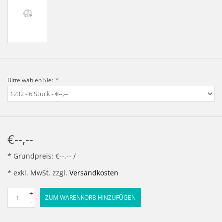
Bitte wählen Sie:
*
€--,--
* Grundpreis: €--,-- /
* exkl. MwSt. zzgl.
Versandkosten
+
ZUM WARENKORB HINZUFÜGEN
-