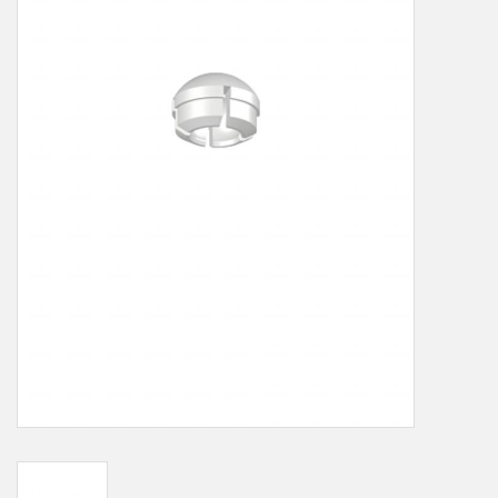
LOT-PROGRAMM
NEU: LV SFE 50% - PRECI-
CUP
DOWNLOAD
SSP vor Ort