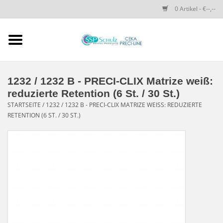
0 Artikel - €--,--
Startseite
SSP SCHULZ Dental-
1232 / 1232 B - PRECI-CLIX Matrize weiß:
Produkte
reduzierte Retention (6 St. / 30 St.)
STARTSEITE
/
1232 / 1232 B - PRECI-CLIX MATRIZE WEISS: REDUZIERTE R
ETENTION (6 ST. / 30 ST.)
PRECI-LINE-SYSTEMS
CEKA-ATTACHMENTS
DRUCKKNÖPFE
SPEZIALITÄTEN