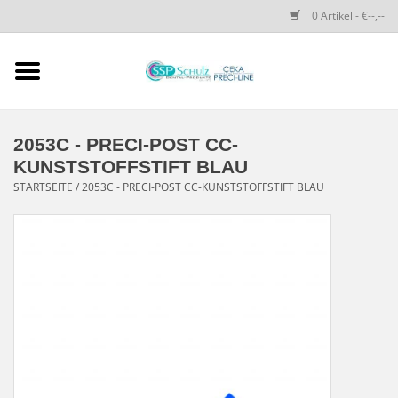
0 Artikel - €--,--
Startseite
SSP SCHULZ Dental-
2053C - PRECI-POST CC-
Produkte
KUNSTSTOFFSTIFT BLAU
STARTSEITE
/
2053C - PRECI-POST CC-KUNSTSTOFFSTIFT BLAU
PRECI-LINE-SYSTEMS
CEKA-ATTACHMENTS
DRUCKKNÖPFE
SPEZIALITÄTEN