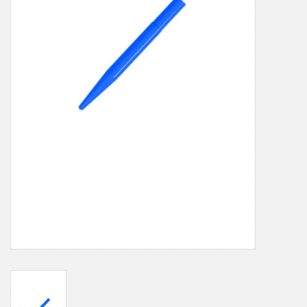
LOT-PROGRAMM
NEU: LV SFE 50% - PRECI-
CUP
DOWNLOAD
SSP vor Ort