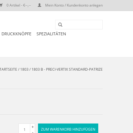
0 Artikel - €--,--
Mein Konto / Kundenkonto anlegen
DRUCKKNÖPFE
SPEZIALITÄTEN
TARTSEITE
/
1803 / 1803 B - PRECI-VERTIX STANDARD-PATRIZE
+
ZUM WARENKORB HINZUFÜGEN
-