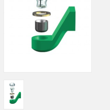
LOT-PROGRAMM
NEU: LV SFE 50% - PRECI-
CUP
DOWNLOAD
SSP vor Ort