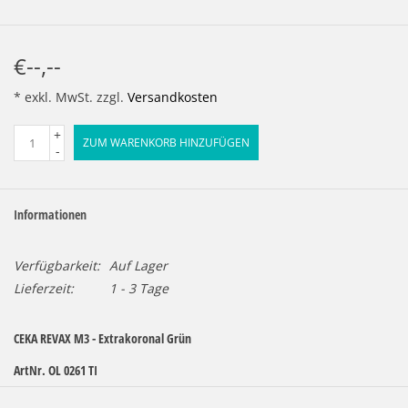
€--,--
* exkl. MwSt. zzgl.
Versandkosten
+
ZUM WARENKORB HINZUFÜGEN
-
Informationen
Verfügbarkeit:
Auf Lager
Lieferzeit:
1 - 3 Tage
CEKA REVAX M3 - Extrakoronal Grün
ArtNr.
OL 0261 TI
Matrize zum Einkleben mit CEKA SITE. Für alle