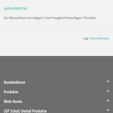
Dentallegierungen geeignet (TITANAX-Legierung).
ALPHADENT NV
M3 Druckknopf mit Retentionsteil zum Löten mit
CEKA SOL
Zur Wunschliste hinzufügen
/
Zum Vergleich hinzufügen
/
Drucken
oder Lasern an Cr-Co.
Jede Packung enthält: 1 Attachment inkl. 3 verschiedene
Kunststoffproﬁle (30°, 45°, 60°).
zzgl.
Versandkosten
Höhe: H 4,35 mm - ø 4,4 mm
Verarbeitungsanleitung>
CEKA REVAX-Laborhandbuch
Kundendienst
Produkte
Mein Konto
SSP Schulz Dental Produkte