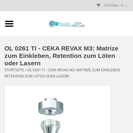
0 Artikel - €--,--
Startseite
SSP SCHULZ Dental-
OL 0261 TI - CEKA REVAX M3: Matrize
Produkte
zum Einkleben, Retention zum Löten
oder Lasern
PRECI-LINE-SYSTEMS
STARTSEITE
/
OL 0261 TI - CEKA REVAX M3: MATRIZE ZUM EINKLEBEN,
RETENTION ZUM LÖTEN ODER LASERN
CEKA-ATTACHMENTS
DRUCKKNÖPFE
SPEZIALITÄTEN