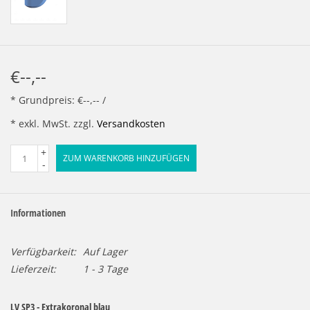
€--,--
* Grundpreis: €--,-- /
* exkl. MwSt. zzgl.
Versandkosten
+
ZUM WARENKORB HINZUFÜGEN
-
Informationen
Verfügbarkeit:
Auf Lager
Lieferzeit:
1 - 3 Tage
LV SP3 - Extrakoronal blau