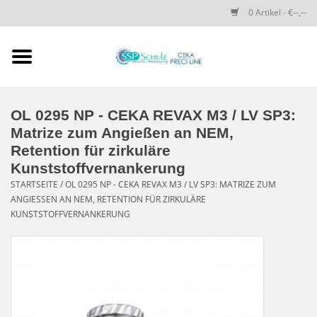
0 Artikel - €--,--
Startseite
SSP SCHULZ Dental-
OL 0295 NP - CEKA REVAX M3 / LV SP3:
Produkte
Matrize zum Angießen an NEM,
Retention für zirkuläre
PRECI-LINE-SYSTEMS
Kunststoffvernankerung
STARTSEITE
/
OL 0295 NP - CEKA REVAX M3 / LV SP3: MATRIZE ZUM
ANGIESSEN AN NEM, RETENTION FÜR ZIRKULÄRE K
CEKA-ATTACHMENTS
UNSTSTOFFVERNANKERUNG
DRUCKKNÖPFE
SPEZIALITÄTEN