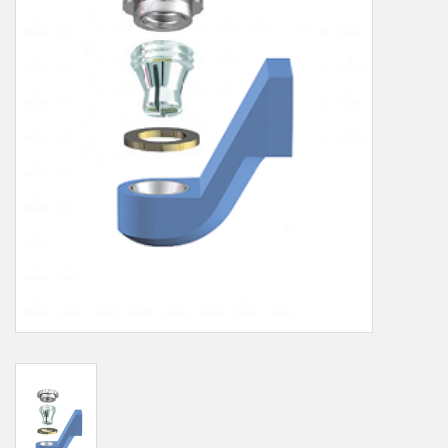
LOT-PROGRAMM
NEU: LV SFE 50% - PRECI-
CUP
DOWNLOAD
SSP vor Ort