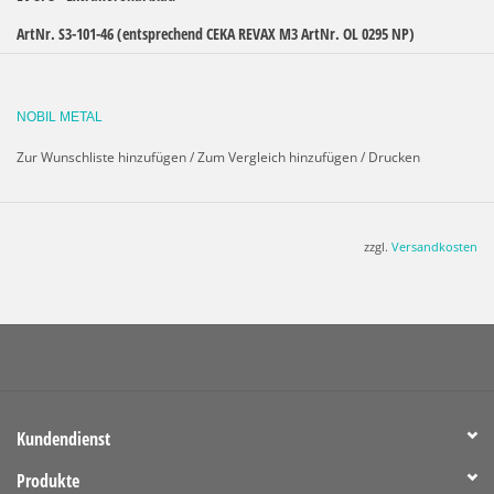
ArtNr. S3-101-46 (entsprechend CEKA REVAX M3 ArtNr. OL
0295 NP)
Matrize zum Angießen an NEM-Legierungen.
Retentionsteil für zirkuläre Kunststoffverankerung.
NOBIL METAL
Jede Packung enthält: 1 Attachment inkl. 2 verschiedene
Zur Wunschliste hinzufügen
/
Zum Vergleich hinzufügen
/
Drucken
Kunststoffproﬁ le (45°, 60°).
Höhe: 4,35 mm - ø 4,4 mm
zzgl.
Versandkosten
Materialspezifikation>
Legierungen LV
Verarbeitungsanleitung>
CEKA REVAX-Laborhandbuch
Kundendienst
Produkte