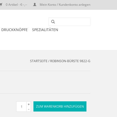
0 Artikel - €--,--
Mein Konto / Kundenkonto anlegen
DRUCKKNÖPFE
SPEZIALITÄTEN
STARTSEITE
/
ROBINSON-BÜRSTE 9822-G
+
ZUM WARENKORB HINZUFÜGEN
-