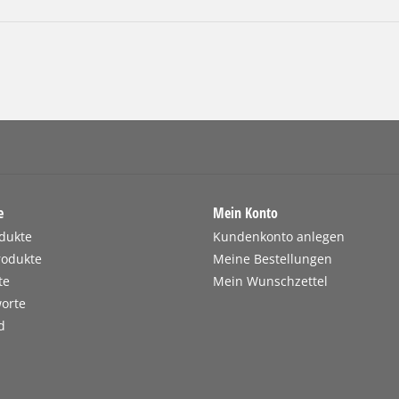
e
Mein Konto
odukte
Kundenkonto anlegen
rodukte
Meine Bestellungen
te
Mein Wunschzettel
orte
d