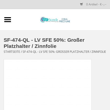
0 Artikel - €--,--
Startseite
SSP SCHULZ Dental-
SF-474-QL - LV SFE 50%: Großer
Produkte
Platzhalter / Zinnfolie
STARTSEITE
/
SF-474-QL - LV SFE 50%: GROSSER PLATZHALTER / ZINNFOLIE
PRECI-LINE-SYSTEMS
CEKA-ATTACHMENTS
DRUCKKNÖPFE
SPEZIALITÄTEN