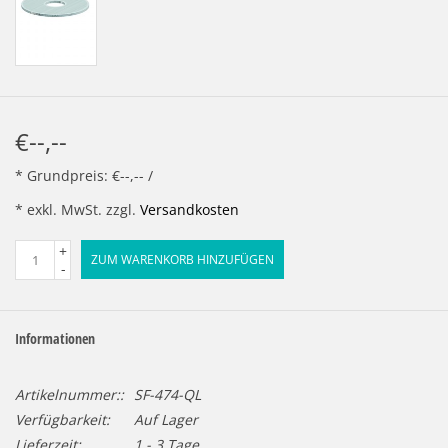
€--,--
* Grundpreis: €--,-- /
* exkl. MwSt. zzgl.
Versandkosten
+
ZUM WARENKORB HINZUFÜGEN
-
Informationen
Artikelnummer::
SF-474-QL
Verfügbarkeit:
Auf Lager
Lieferzeit:
1 - 3 Tage