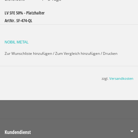
LV SFE 50% - Platzhalter
ArtNr. SF-474-QL
Zinnfolie, großer Platzhalter (1 Stück)
NOBIL METAL
Stärke: 0,40 mm - ø 14 mm
Zur Wunschliste hinzufügen
/
Zum Vergleich hinzufügen
/
Drucken
Ausführliche Informationen>
LV SFE 50% Broschüre
Materialspezifikationen>
Legierungen LV
zzgl.
Versandkosten
Kundendienst