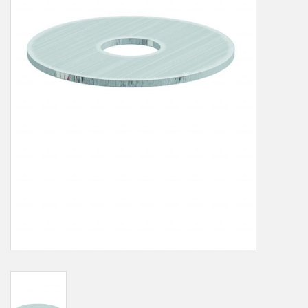
LOT-PROGRAMM
NEU: LV SFE 50% - PRECI-
CUP
DOWNLOAD
SSP vor Ort