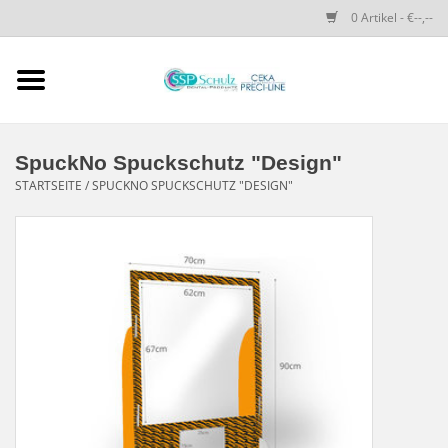
0 Artikel - €--,--
Startseite
SSP SCHULZ Dental-
SpuckNo Spuckschutz "Design"
Produkte
STARTSEITE
/
SPUCKNO SPUCKSCHUTZ "DESIGN"
PRECI-LINE-SYSTEMS
CEKA-ATTACHMENTS
DRUCKKNÖPFE
SPEZIALITÄTEN