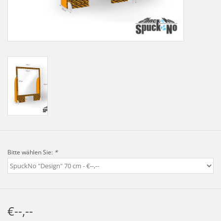
LOT-PROGRAMM
NEU: LV SFE 50% - PRECI-
CUP
DOWNLOAD
SSP vor Ort
Bitte wählen Sie:
*
€--,--