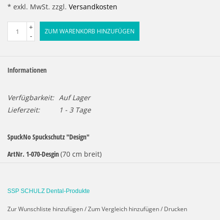
* exkl. MwSt. zzgl.
Versandkosten
+
ZUM WARENKORB HINZUFÜGEN
-
Informationen
Verfügbarkeit:
Auf Lager
Lieferzeit:
1 - 3 Tage
SpuckNo Spuckschutz "Design"
ArtNr. 1-070-Desgin
(70 cm breit)
ArtNr. 1-090-Design
(90 cm breit)
ArtNr. 1-110-Design
(110 cm breit)
SSP SCHULZ Dental-Produkte
Individuell bedruckbare Schutzwand zum Aufstellen gegen
Zur Wunschliste hinzufügen
/
Zum Vergleich hinzufügen
/
Drucken
Tröpfcheninfektion