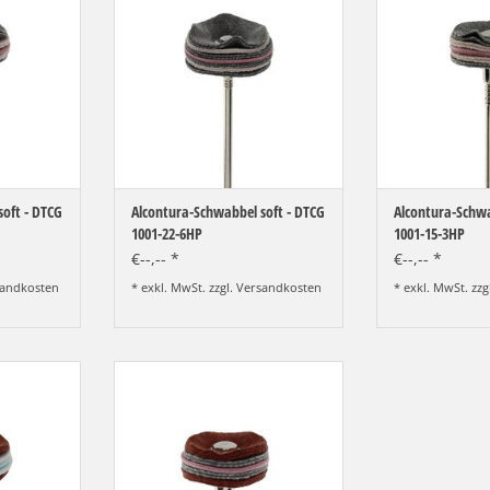
weich
we
NZUFÜGEN
ZUM WARENKORB HINZUFÜGEN
ZUM WARENKO
oft - DTCG
Alcontura-Schwabbel soft - DTCG
Alcontura-Schwa
1001-22-6HP
1001-15-3HP
€--,-- *
€--,-- *
andkosten
* exkl. MwSt. zzgl.
Versandkosten
* exkl. MwSt. zzg
hard - DTCG
Alcontura-Schwabbel hard - DTCG
tur, hart
1001-15-3HP, Vorpolitur, hart
NZUFÜGEN
ZUM WARENKORB HINZUFÜGEN