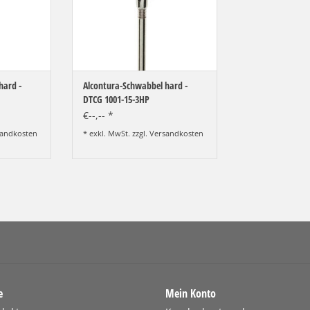
hard -
Alcontura-Schwabbel hard -
DTCG 1001-15-3HP
€--,-- *
andkosten
* exkl. MwSt. zzgl.
Versandkosten
e
Mein Konto