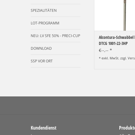
SPEZIALITÄTEN
LOT-PROGRAMM
NEU: LV SFE 50% - PRECI-CUP
Alcontura-Schwabbel 
DTCG 1001-22-3HP
DOWNLOAD
€--,-- *
* exkl. MwSt. zzgl.
Vers
SSP VOR ORT
Kundendienst
Produkt