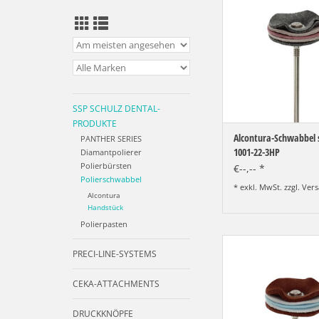
weich
ZUM WARENKORB HI
SSP SCHULZ DENTAL-
PRODUKTE
Alcontura-Schwabbel s
PANTHER SERIES
1001-22-3HP
Diamantpolierer
Polierbürsten
€--,-- *
Polierschwabbel
* exkl. MwSt. zzgl.
Vers
Alcontura
Handstück
Polierpasten
Alcontura-Schwabbel 
PRECI-LINE-SYSTEMS
1001-22-3HP, Vorpoli
ZUM WARENKORB HI
CEKA-ATTACHMENTS
DRUCKKNÖPFE