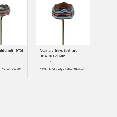
ich
ZUM WARENKORB HINZUFÜGEN
RB HINZUFÜGEN
bbel soft - DTCG
Alcontura-Schwabbel hard -
DTCG 1001-22-6HP
€--,-- *
l.
Versandkosten
* exkl. MwSt. zzgl.
Versandkosten