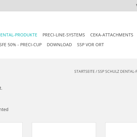
DENTAL-PRODUKTE
PRECI-LINE-SYSTEMS
CEKA-ATTACHMENTS
SFE 50% - PRECI-CUP
DOWNLOAD
SSP VOR ORT
STARTSEITE
/
SSP SCHULZ DENTAL
t.
nted
soft - DTCG
Alcontura-Schwabbel soft - DTCG
Alcontura-Schwa
nzpolitur,
1001-22-6HP, Hochglanzpolitur,
1001-15-3HP, H