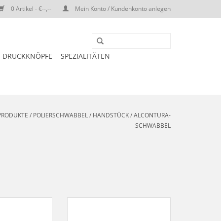
0 Artikel - €--,--
Mein Konto / Kundenkonto anlegen
DRUCKKNÖPFE
SPEZIALITÄTEN
-PRODUKTE
/
POLIERSCHWABBEL
/
HANDSTÜCK
/
ALCONTURA-
SCHWABBEL
bbel soft - DTCG
Alcontura-Schwabbel hard - DTCG
ochglanzpolitur,
1001-22-6HP, Vorpolitur, hart