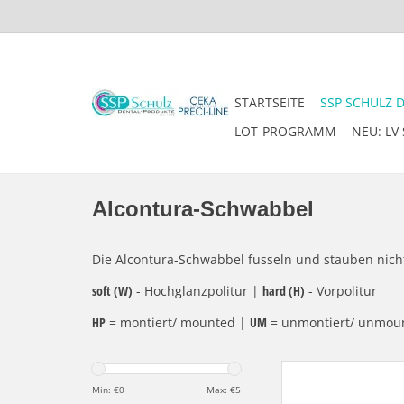
STARTSEITE
SSP SCHULZ 
LOT-PROGRAMM
NEU: LV 
Alcontura-Schwabbel
Die Alcontura-Schwabbel fusseln und stauben nich
soft (W)
- Hochglanzpolitur |
hard (H)
- Vorpolitur
HP
= montiert/ mounted |
UM
= unmontiert/ unmou
Alcontura-Schwabbel 
1001-22-3HP, Hochgla
Min: €
0
Max: €
5