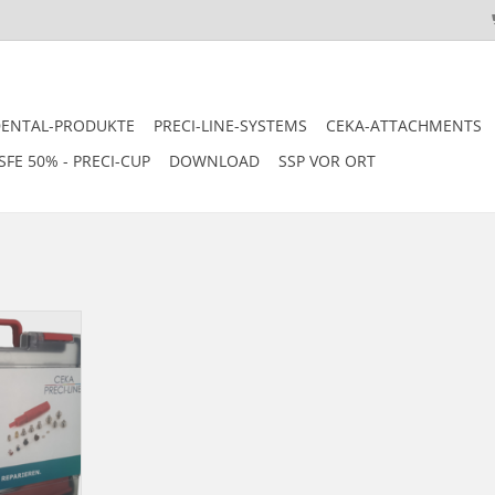
DENTAL-PRODUKTE
PRECI-LINE-SYSTEMS
CEKA-ATTACHMENTS
SFE 50% - PRECI-CUP
DOWNLOAD
SSP VOR ORT
und Hilfsteile
ten Auswahl vor Ort.
für Versand
g für die
eile.
NZUFÜGEN