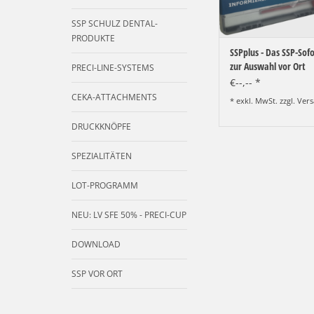
SSP SCHULZ DENTAL-
PRODUKTE
SSPplus - Das SSP-Sofo
zur Auswahl vor Ort
PRECI-LINE-SYSTEMS
€--,-- *
CEKA-ATTACHMENTS
* exkl. MwSt. zzgl.
Vers
DRUCKKNÖPFE
SPEZIALITÄTEN
LOT-PROGRAMM
NEU: LV SFE 50% - PRECI-CUP
DOWNLOAD
SSP VOR ORT