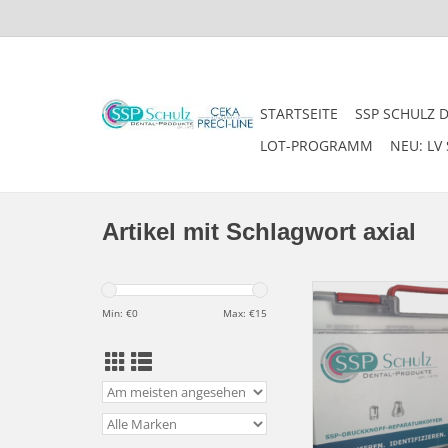
STARTSEITE
SSP SCHULZ 
LOT-PROGRAMM
NEU: LV 
Artikel mit Schlagwort axial
SSPplus -
Alle gängigen Patrizen 
Min: €
0
Max: €
15
in einem Set zur direk
Sie zahlen lediglich 
und nach Rücksendun
entnommenen T
ZUM WARENKORB HI