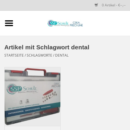
0 Artikel - €--,--
Startseite
SSP SCHULZ Dental-
Artikel mit Schlagwort dental
Produkte
STARTSEITE
/
SCHLAGWORTE
/
DENTAL
PRECI-LINE-SYSTEMS
CEKA-ATTACHMENTS
DRUCKKNÖPFE
SPEZIALITÄTEN