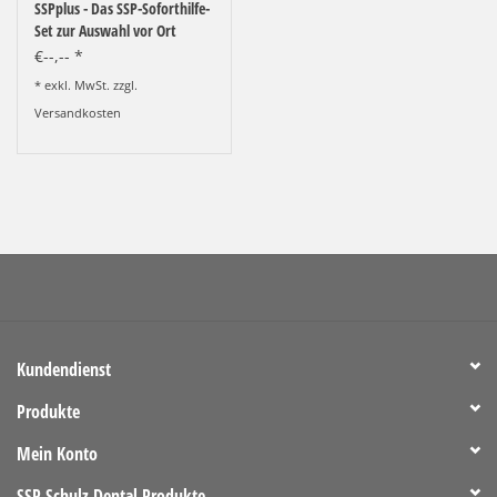
SSPplus - Das SSP-Soforthilfe-
LOT-PROGRAMM
Set zur Auswahl vor Ort
€--,-- *
NEU: LV SFE 50% - PRECI-
* exkl. MwSt. zzgl.
CUP
Versandkosten
DOWNLOAD
SSP vor Ort
Kundendienst
Produkte
Mein Konto
SSP Schulz Dental Produkte