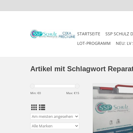
STARTSEITE
SSP SCHULZ 
LOT-PROGRAMM
NEU: LV 
Artikel mit Schlagwort Repara
SSPplus -
Alle gängigen Patrizen 
Min: €
0
Max: €
15
in einem Set zur direk
Sie zahlen lediglich 
und nach Rücksendun
entnommenen T
ZUM WARENKORB HI