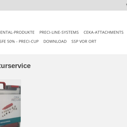
DENTAL-PRODUKTE
PRECI-LINE-SYSTEMS
CEKA-ATTACHMENTS
SFE 50% - PRECI-CUP
DOWNLOAD
SSP VOR ORT
turservice
und Hilfsteile
ten Auswahl vor Ort.
für Versand
g für die
eile.
NZUFÜGEN