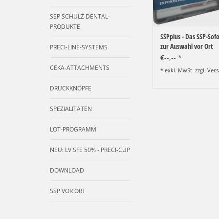
SSP SCHULZ DENTAL-
PRODUKTE
SSPplus - Das SSP-Sofo
zur Auswahl vor Ort
PRECI-LINE-SYSTEMS
€--,-- *
CEKA-ATTACHMENTS
* exkl. MwSt. zzgl.
Vers
DRUCKKNÖPFE
SPEZIALITÄTEN
LOT-PROGRAMM
NEU: LV SFE 50% - PRECI-CUP
DOWNLOAD
SSP VOR ORT