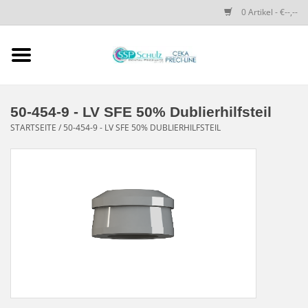
0 Artikel - €--,--
Startseite
SSP SCHULZ Dental-
50-454-9 - LV SFE 50% Dublierhilfsteil
Produkte
STARTSEITE
/
50-454-9 - LV SFE 50% DUBLIERHILFSTEIL
PRECI-LINE-SYSTEMS
CEKA-ATTACHMENTS
DRUCKKNÖPFE
SPEZIALITÄTEN