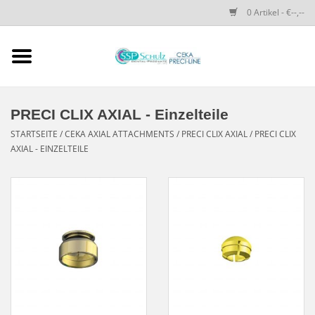
0 Artikel - €--,--
Startseite
SSP SCHULZ Dental-
PRECI CLIX AXIAL - Einzelteile
Produkte
STARTSEITE
/
CEKA AXIAL ATTACHMENTS
/
PRECI CLIX AXIAL
/
PRECI CLIX
AXIAL - EINZELTEILE
PRECI-LINE-SYSTEMS
CEKA-ATTACHMENTS
DRUCKKNÖPFE
SPEZIALITÄTEN