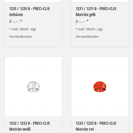
LOT-PROGRAMM
1235 / 1235 B - PRECI-CLIX
1231 / 1231 B - PRECI-CLIX
Gehäuse
Matrize gelb
NEU: LV SFE 50% - PRECI-
€--,-- *
€--,-- *
CUP
* exkl. MwSt. zzgl.
* exkl. MwSt. zzgl.
Versandkosten
Versandkosten
DOWNLOAD
SSP vor Ort
1232 / 1232 B - PRECI-CLIX
1233 / 1233 B - PRECI-CLIX
Matrize weiß
Matrize rot